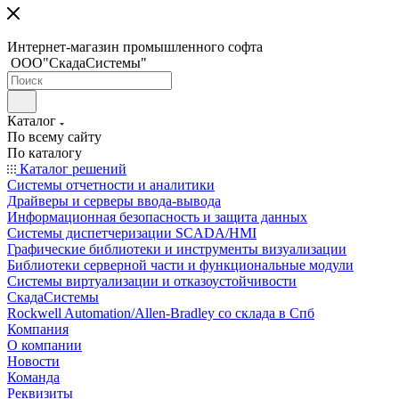
Интернет-магазин промышленного софта
ООО"СкадаСистемы"
Каталог
По всему сайту
По каталогу
Каталог решений
Системы отчетности и аналитики
Драйверы и серверы ввода-вывода
Информационная безопасность и защита данных
Системы диспетчеризации SCADA/HMI
Графические библиотеки и инструменты визуализации
Библиотеки серверной части и функциональные модули
Системы виртуализации и отказоустойчивости
СкадаСистемы
Rockwell Automation/Allen-Bradley со склада в Спб
Компания
О компании
Новости
Команда
Реквизиты