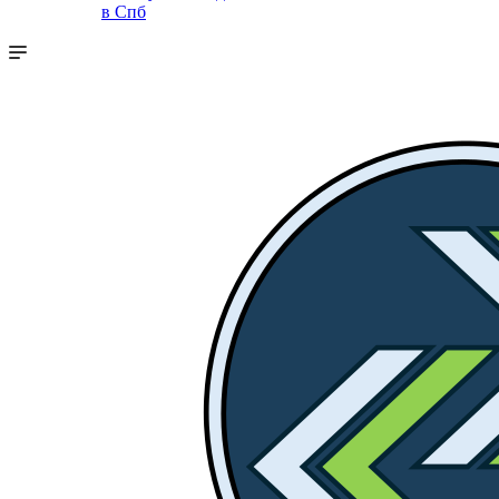
в Спб