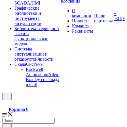
Компания
SCADA/HMI
Графические
О
библиотеки и
+
компании
Наши
инструменты
ЕЩЕ
Новости
партнёры
визуализации
Команда
Библиотеки серверной
Реквизиты
части и
функциональные
модули
Системы
виртуализации и
отказоустойчивости
СкадаСистемы
Rockwell
Automation/Allen-
Bradley со склада
в Спб
Корзина
0