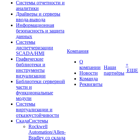
Системы отчетности и
аналитики
Драйверы и серверы
ввода-вывода
Информационная
безопасность и защита
данных
Системы
диспетчеризации
Компания
SCADA/HMI
Графические
О
библиотеки и
+
компании
Наши
инструменты
ЕЩЕ
Новости
партнёры
визуализации
Команда
Библиотеки серверной
Реквизиты
части и
функциональные
модули
Системы
виртуализации и
отказоустойчивости
СкадаСистемы
Rockwell
Automation/Allen-
Bradley со склада