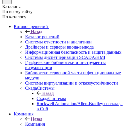
Каталог
По всему сайту
По каталогу
Каталог решений
Назад
Каталог решений
Системы отчетности и аналитики
Драйверы и серверы ввода-вывода
Информационная безопасность и защита данных
Системы диспетчеризации SCADA/HMI
Графические библиотеки и инструменты
визуализации
Библиотеки серверной части и функциональные
модули
Системы виртуализации и отказоустойчивости
СкадаСистемы
Назад
СкадаСистемы
Rockwell Automation/Allen-Bradley со склада
в Спб
Компания
Назад
Компания