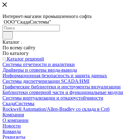
Интернет-магазин промышленного софта
ООО"СкадаСистемы"
Каталог
По всему сайту
По каталогу
Каталог решений
Системы отчетности и аналитики
Драйверы и серверы ввода-вывода
Информационная безопасность и защита данных
Системы диспетчеризации SCADA/HMI
Графические библиотеки и инструменты визуализации
Библиотеки серверной части и функциональные модули
Системы виртуализации и отказоустойчивости
СкадаСистемы
Rockwell Automation/Allen-Bradley со склада в Спб
Компания
О компании
Новости
Команда
Реквизиты