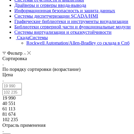
Драйверы и серверы ввода-вывода
Информационная безопасность и защита данных
Системы диспетчеризации SCADA/HMI
Графические библиотеки и инструменты визуализации
Библиотеки серверной части и функциональные модули
Системы виртуализации и отказоустойчивости
СкадаСистемы
Rockwell Automation/Allen-Bradley со склада в Спб
Фильтр
Сортировка
По порядку сортировки (возрастание)
Цена
19 990
40 551
61 113
81 674
102 235
Отрасль применения