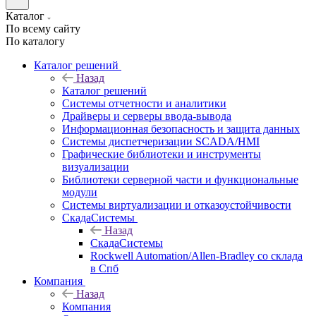
Каталог
По всему сайту
По каталогу
Каталог решений
Назад
Каталог решений
Системы отчетности и аналитики
Драйверы и серверы ввода-вывода
Информационная безопасность и защита данных
Системы диспетчеризации SCADA/HMI
Графические библиотеки и инструменты
визуализации
Библиотеки серверной части и функциональные
модули
Системы виртуализации и отказоустойчивости
СкадаСистемы
Назад
СкадаСистемы
Rockwell Automation/Allen-Bradley со склада
в Спб
Компания
Назад
Компания