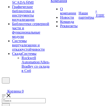
Компания
SCADA/HMI
Графические
О
библиотеки и
+
компании
Наши
инструменты
ЕЩЕ
Новости
партнёры
визуализации
Команда
Библиотеки серверной
Реквизиты
части и
функциональные
модули
Системы
виртуализации и
отказоустойчивости
СкадаСистемы
Rockwell
Automation/Allen-
Bradley со склада
в Спб
Корзина
0