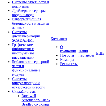
Системы отчетности и
аналитики
Драйверы и серверы
ввода-вывода
Информационная
безопасность и защита
данных
Системы
диспетчеризации
Компания
SCADA/HMI
Графические
О
библиотеки и
+
компании
Наши
инструменты
ЕЩЕ
Новости
партнёры
визуализации
Команда
Библиотеки серверной
Реквизиты
части и
функциональные
модули
Системы
виртуализации и
отказоустойчивости
СкадаСистемы
Rockwell
Automation/Allen-
Bradley со склада