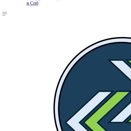
в Спб