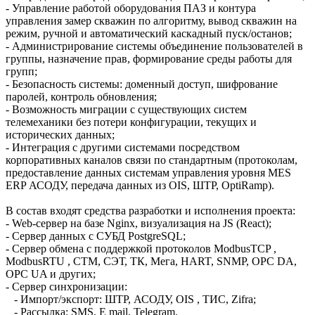
- Управление работой оборудования ПАЗ и контура
управления замер скважин по алгоритму, вывод скважин на
режим, ручной и автоматический каскадный пуск/останов;
- Администрирование системы объединение пользователей в
группы, назначение прав, формирование среды работы для
групп;
- Безопасность системы: доменный доступ, шифрование
паролей, контроль обновления;
- Возможность миграции с существующих систем
телемеханики без потери конфигурации, текущих и
исторических данных;
- Интеграция с другими системами посредством
корпоративных каналов связи по стандартным (протоколам,
предоставление данных системам управления уровня MES
ERP АСОДУ, передача данных из OIS, ШТР, OptiRamp).
В состав входят средства разработки и исполнения проекта:
- Web-сервер на базе Nginx, визуализация на JS (React);
- Сервер данных с СУБД PostgreSQL;
- Сервер обмена с поддержкой протоколов ModbusTCP ,
ModbusRTU , СТМ, СЭТ, ТК, Мега, HART, SNMP, OPC DA,
OPC UA и других;
- Сервер синхронизации:
- Импорт/экспорт: ШТР, АСОДУ, OIS , ТИС, Zifra;
- Рассылка: SMS, E mail, Telegram.