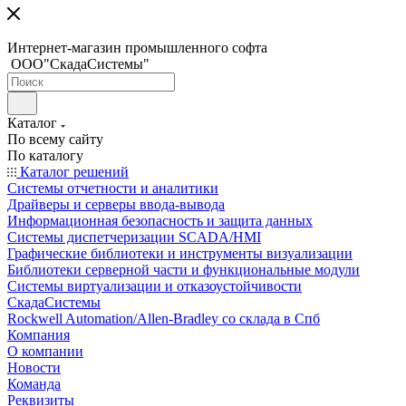
Интернет-магазин промышленного софта
ООО"СкадаСистемы"
Каталог
По всему сайту
По каталогу
Каталог решений
Системы отчетности и аналитики
Драйверы и серверы ввода-вывода
Информационная безопасность и защита данных
Системы диспетчеризации SCADA/HMI
Графические библиотеки и инструменты визуализации
Библиотеки серверной части и функциональные модули
Системы виртуализации и отказоустойчивости
СкадаСистемы
Rockwell Automation/Allen-Bradley со склада в Спб
Компания
О компании
Новости
Команда
Реквизиты