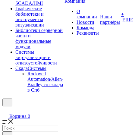
Компания
SCADA/HMI
Графические
О
библиотеки и
+
компании
Наши
инструменты
ЕЩЕ
Новости
партнёры
визуализации
Команда
Библиотеки серверной
Реквизиты
части и
функциональные
модули
Системы
виртуализации и
отказоустойчивости
СкадаСистемы
Rockwell
Automation/Allen-
Bradley со склада
в Спб
Корзина
0