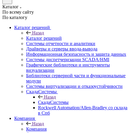
Каталог
По всему сайту
По каталогу
Каталог решений
Назад
Каталог решений
Системы отчетности и аналитики
Драйверы и серверы ввода-вывода
Информационная безопасность и защита данных
Системы диспетчеризации SCADA/HMI
Графические библиотеки и инструменты
визуализации
Библиотеки серверной части и функциональные
модули
Системы виртуализации и отказоустойчивости
СкадаСистемы
Назад
СкадаСистемы
Rockwell Automation/Allen-Bradley со склада
в Спб
Компания
Назад
Компания