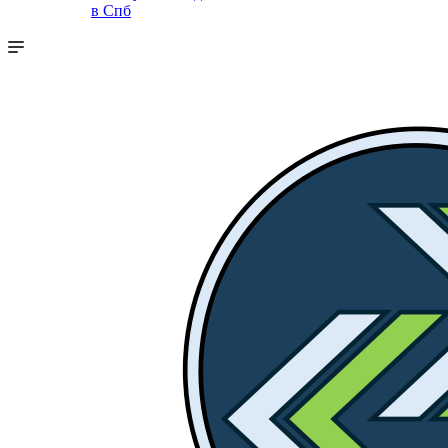
в Спб