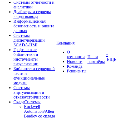
Системы отчетности и
аналитики
Драйверы и серверы
ввода-вывода
Информационная
безопасность и защита
данных
Системы
диспетчеризации
Компания
SCADA/HMI
Графические
О
библиотеки и
+
компании
Наши
инструменты
ЕЩЕ
Новости
партнёры
визуализации
Команда
Библиотеки серверной
Реквизиты
части и
функциональные
модули
Системы
виртуализации и
отказоустойчивости
СкадаСистемы
Rockwell
Automation/Allen-
Bradley со склада