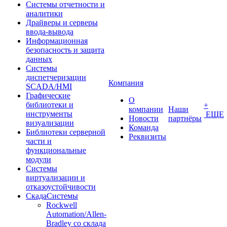
Системы отчетности и
аналитики
Драйверы и серверы
ввода-вывода
Информационная
безопасность и защита
данных
Системы
диспетчеризации
Компания
SCADA/HMI
Графические
О
библиотеки и
+
компании
Наши
инструменты
ЕЩЕ
Новости
партнёры
визуализации
Команда
Библиотеки серверной
Реквизиты
части и
функциональные
модули
Системы
виртуализации и
отказоустойчивости
СкадаСистемы
Rockwell
Automation/Allen-
Bradley со склада