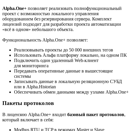
Аlpha.One+
позволяет реализовать полнофункциональный
проект с возможностью локального управления
оборудованием без резервирования сервера. Комплект
лицензий подходит для разработки проекта автоматизации
«всё в одном» небольшого объекта.
Функциональность Аlpha.One+ позволяет:
Реализовывать проекты до 50 000 внешних тегов
Использовать Альфа платформу локально, на одном ПК
Подключить один удаленный Web-клиент
для мониторинга
Передавать оперативные данные в вышестоящие
системы
Записывать данные в локальную реляционную СУБД
или в Alpha.Historian
Обеспечивать обмен данными между узлами Alpha.One+
Пакеты протоколов
В лицензию Alpha.One+ входит
базовый пакет протоколов
,
который включает в себя:
Modbus RTU и TCP в режимах Master и Slave