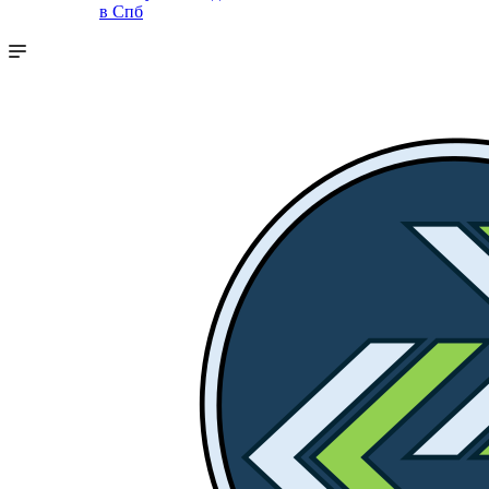
в Спб