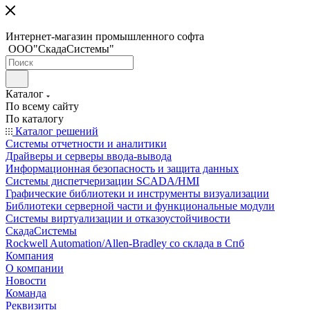
Интернет-магазин промышленного софта
ООО"СкадаСистемы"
Каталог
По всему сайту
По каталогу
Каталог решений
Системы отчетности и аналитики
Драйверы и серверы ввода-вывода
Информационная безопасность и защита данных
Системы диспетчеризации SCADA/HMI
Графические библиотеки и инструменты визуализации
Библиотеки серверной части и функциональные модули
Системы виртуализации и отказоустойчивости
СкадаСистемы
Rockwell Automation/Allen-Bradley со склада в Спб
Компания
О компании
Новости
Команда
Реквизиты