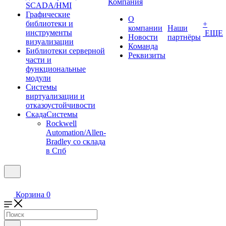
Компания
SCADA/HMI
Графические
О
библиотеки и
+
компании
Наши
инструменты
ЕЩЕ
Новости
партнёры
визуализации
Команда
Библиотеки серверной
Реквизиты
части и
функциональные
модули
Системы
виртуализации и
отказоустойчивости
СкадаСистемы
Rockwell
Automation/Allen-
Bradley со склада
в Спб
Корзина
0