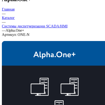
Главная
—
Каталог
—
Системы диспетчеризации SCADA/HMI
—
Alpha.One+
Артикул:
ONE-N