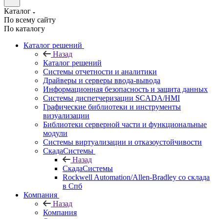
Каталог
По всему сайту
По каталогу
Каталог решений
Назад
Каталог решений
Системы отчетности и аналитики
Драйверы и серверы ввода-вывода
Информационная безопасность и защита данных
Системы диспетчеризации SCADA/HMI
Графические библиотеки и инструменты
визуализации
Библиотеки серверной части и функциональные
модули
Системы виртуализации и отказоустойчивости
СкадаСистемы
Назад
СкадаСистемы
Rockwell Automation/Allen-Bradley со склада
в Спб
Компания
Назад
Компания