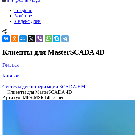
info@softdialog.ru
Telegram
YouTube
Яндекс.Дзен
Клиенты для MasterSCADA 4D
Главная
—
Каталог
—
Системы диспетчеризации SCADA/HMI
—
Клиенты для MasterSCADA 4D
Артикул:
MPS-MSRT4D-Client