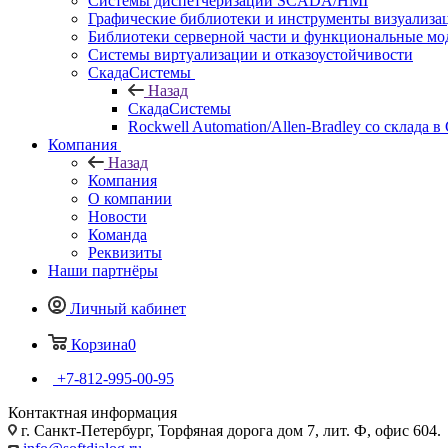
Системы диспетчеризации SCADA/HMI
Графические библиотеки и инструменты визуализа
Библиотеки серверной части и функциональные мо
Системы виртуализации и отказоустойчивости
СкадаСистемы
Назад
СкадаСистемы
Rockwell Automation/Allen-Bradley со склада в
Компания
Назад
Компания
О компании
Новости
Команда
Реквизиты
Наши партнёры
Личный кабинет
Корзина
0
+7-812-995-00-95
Контактная информация
г. Санкт-Петербург, Торфяная дорога дом 7, лит. Ф, офис 604.