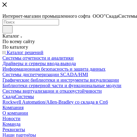
Интернет-магазин промышленного софта ООО"СкадаСистемы
Каталог
По всему сайту
По каталогу
Каталог решений
Системы отчетности и аналитики
Драйверы и серверы ввода-вывода
Информационная безопасность и защита данных
Системы диспетчеризации SCADA/HMI
Графические библиотеки и инструменты визуализации
Библиотеки серверной части и функциональные модули
Системы виртуализации и отказоустойчивости
СкадаСистемы
Rockwell Automation/Allen-Bradley со склада в Спб
Компания
О компании
Новости
Команда
Реквизиты
Наши партнёры