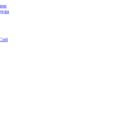
ции
дули
 Спб